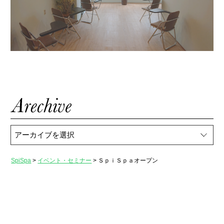
SpiSpa
>
イベント・セミナー
>
ＳｐｉＳｐａオープン